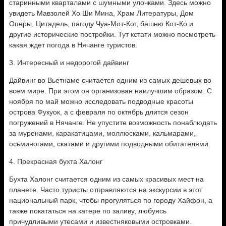
старинными кварталами с шумными улочками. Здесь можно
увидеть Мавзолей Хо Ши Мина, Храм Литературы, Дом
Оперы, Цитадель, пагоду Чуа-Мот-Кот, башню Кот-Ко и
другие исторические постройки. Тут кстати можно посмотреть
какая ждет погода в Нячанге туристов.
3. Интересный и недорогой дайвинг
Дайвинг во Вьетнаме считается одним из самых дешевых во
всем мире. При этом он организован наилучшим образом. С
ноября по май можно исследовать подводные красоты
острова Фукуок, а с февраля по октябрь длится сезон
погружений в Нячанге. Не упустите возможность понаблюдать
за муренами, каракатицами, моллюсками, кальмарами,
осьминогами, скатами и другими подводными обитателями.
4. Прекрасная бухта Халонг
Бухта Халонг считается одним из самых красивых мест на
планете. Часто туристы отправляются на экскурсии в этот
национальный парк, чтобы прогуляться по городу Хайфон, а
также покататься на катере по заливу, любуясь
причудливыми утесами и известняковыми островками.