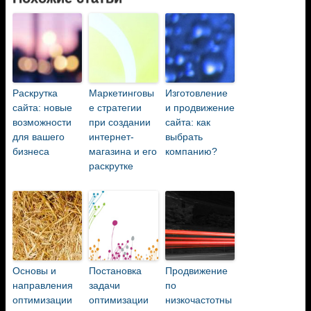
Раскрутка
Маркетинговы
Изготовление
сайта: новые
е стратегии
и продвижение
возможности
при создании
сайта: как
для вашего
интернет-
выбрать
бизнеса
магазина и его
компанию?
раскрутке
Основы и
Постановка
Продвижение
направления
задачи
по
оптимизации
оптимизации
низкочастотны