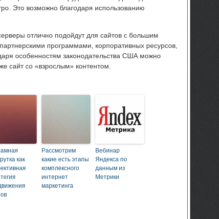
тро. Это возможно благодаря использованию
ерверы отлично подойдут для сайтов с большим
 партнерскими программами, корпоративных ресурсов,
одаря особенностям законодательства США можно
же сайт со «взрослым» контентом.
ламная
Рассмотрим
Вебинар
рутка как
какие есть этапы
Яндекса по
ективная
комплексного
данным из
атегия
интернет
Метрики
движения
маркетинга
тов