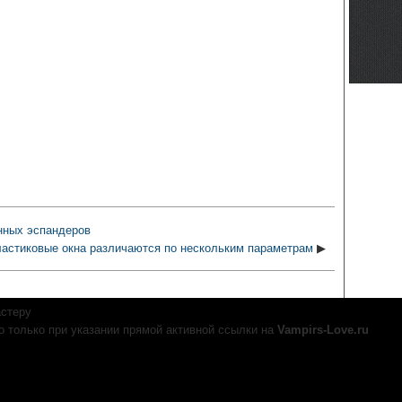
нных эспандеров
астиковые окна различаются по нескольким параметрам
▶
астеру
 только при указании прямой активной ссылки на
Vampirs-Love.ru