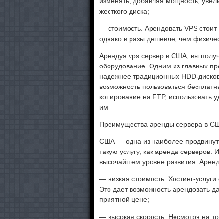
изменять, добавляя мощность, увел
жесткого диска;
— стоимость. Арендовать VPS стоит 
однако в разы дешевле, чем физичес
Арендуя vps сервер в США, вы полу
оборудование. Одним из главных пр
надежнее традиционных HDD-дисков.
возможность пользоваться бесплат
копирование на FTP, использовать у
им.
Преимущества аренды сервера в С
США — одна из наиболее продвинут
такую услугу, как аренда серверов. 
высочайшем уровне развития. Аренд
— низкая стоимость. Хостинг-услуги 
Это дает возможность арендовать д
приятной цене;
— высокая скорость. Несмотря на то