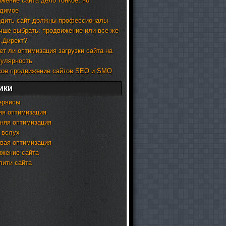
жение сайта дело тонкое, но
одимое
дить сайт должны профессионалы
чше выбрать: продвижение или все же
.Директ?
ет ли оптимизация загрузки сайта на
пулярность
кое продвижение сайтов SEO и SMO
ики
ервисы
я оптимизация
няя оптимизация
 вслух
вая оптимизация
жение сайта
ити сайта