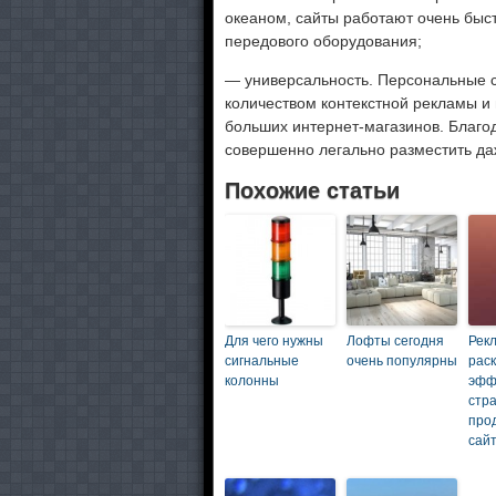
океаном, сайты работают очень быс
передового оборудования;
— универсальность. Персональные с
количеством контекстной рекламы и
больших интернет-магазинов. Благ
совершенно легально разместить да
Похожие статьи
Для чего нужны
Лофты сегодня
Рек
сигнальные
очень популярны
раск
колонны
эфф
стр
про
сай