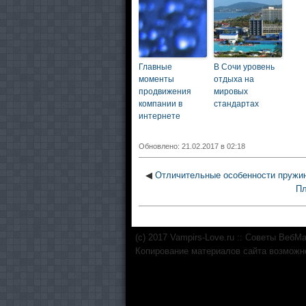
Главные
В Сочи уровень
моменты
отдыха на
продвижения
мировых
компании в
стандартах
интернете
Обновлено: 21.02.2017 в 02:18
◀
Отличительные особенности пружи
Пл
(c) 2017 Vampirs-Love.ru :: Советы ВебМ
Копирование материалов сайта возможно