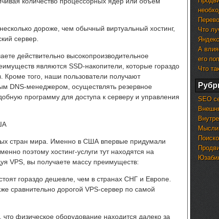
Продви
ичивая количество процессорных ядер или объем
необх
Перево
несколько дороже, чем обычный виртуальный хостинг,
Что лу
кий сервер.
Яндекс
А влия
чаете действительно высокопроизводительное
его по
еимуществ являются SSD-накопители, которые гораздо
Что та
 Кроме того, наши пользователи получают
Рубр
ным DNS-менеджером, осуществлять резервное
добную программу для доступа к серверу и управления
SEO с
Внешня
Внутре
ША
Мысли
Поиско
ых стран мира. Именно в США впервые придумали
Продви
Именно поэтому хостинг-услуги тут находятся на
Юзабил
уя VPS, вы получаете массу преимуществ:
стоят гораздо дешевле, чем в странах СНГ и Европе.
аже сравнительно дорогой VPS-сервер по самой
, что физическое оборудование находится далеко за