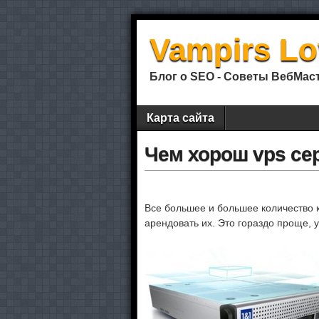
Vampirs Lo
Блог о SEO - Советы ВебМасте
Карта сайта
Чем хорош vps се
Все большее и большее количество 
арендовать их. Это гораздо проще, 