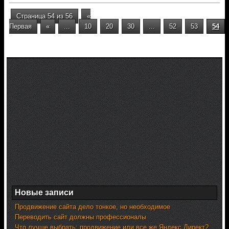
Страница 54 из 56
«
Первая
«
...
10
20
30
...
52
53
54
Новые записи
Продвижение сайта дело тонкое, но необходимое
Переводить сайт должны профессионалы
Что лучше выбрать: продвижение или все же Яндекс.Директ?