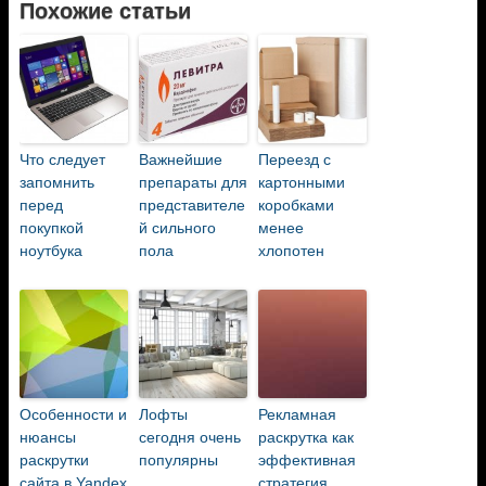
Похожие статьи
Что следует
Важнейшие
Переезд с
запомнить
препараты для
картонными
перед
представителе
коробками
покупкой
й сильного
менее
ноутбука
пола
хлопотен
Особенности и
Лофты
Рекламная
нюансы
сегодня очень
раскрутка как
раскрутки
популярны
эффективная
сайта в Yandex
стратегия