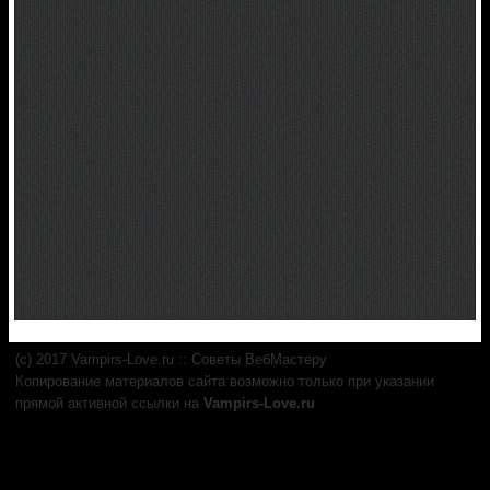
(c) 2017 Vampirs-Love.ru :: Советы ВебМастеру
Копирование материалов сайта возможно только при указании
прямой активной ссылки на
Vampirs-Love.ru