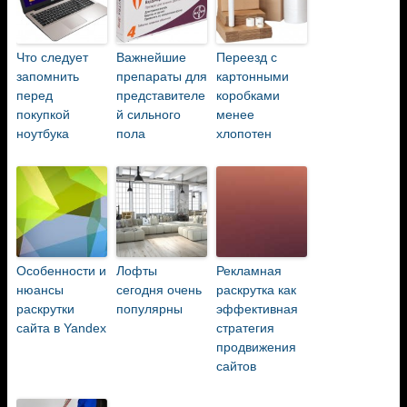
Что следует
Важнейшие
Переезд с
запомнить
препараты для
картонными
перед
представителе
коробками
покупкой
й сильного
менее
ноутбука
пола
хлопотен
Особенности и
Лофты
Рекламная
нюансы
сегодня очень
раскрутка как
раскрутки
популярны
эффективная
сайта в Yandex
стратегия
продвижения
сайтов